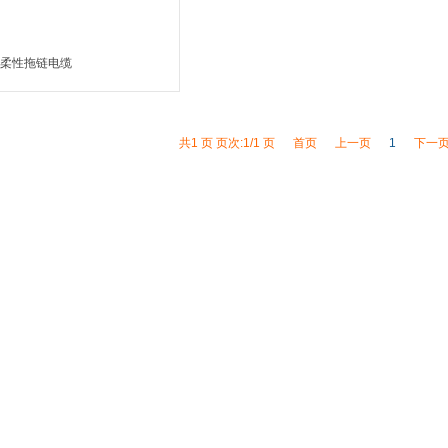
柔性拖链电缆
MORE
共1 页 页次:1/1 页
首页
上一页
1
下一